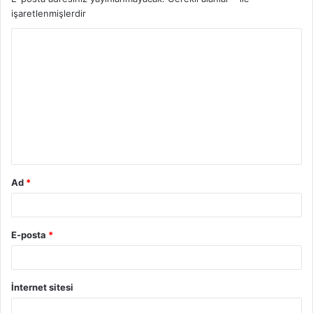
işaretlenmişlerdir
Y
o
r
u
m
*
Ad
*
E-posta
*
İnternet sitesi