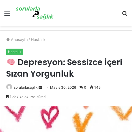
Menü
A
y
...
Anasayfa
/
Hastalık
Hastalık
Depresyon: Sessizce İçeri
Sızan Yorgunluk
Bir
sorularlasaglik
Mayıs 30, 2026
0
145
e-
1 dakika okuma süresi
posta
göndermek