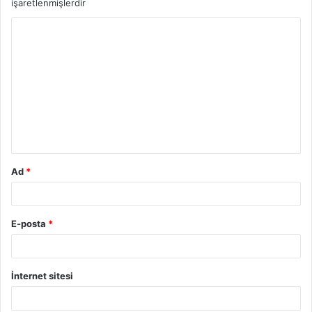
işaretlenmişlerdir
Y
o
r
u
m
*
Ad
*
E-posta
*
İnternet sitesi