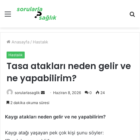
Menü
A
y
...
Anasayfa
/
Hastalık
Hastalık
Tasa atakları neden gelir ve
ne yapabilirim?
Bir
sorularlasaglik
Haziran 8, 2026
0
24
e-
2 dakika okuma süresi
posta
göndermek
Kaygı atakları neden gelir ve ne yapabilirim?
Kaygı atağı yaşayan pek çok kişi şunu söyler: