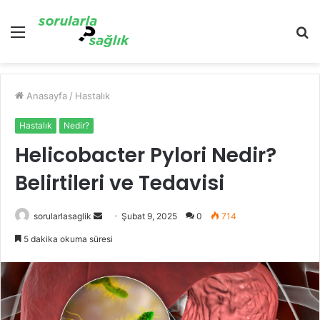
Menü
A
y
...
Anasayfa
/
Hastalık
Hastalık
Nedir?
Helicobacter Pylori Nedir?
Belirtileri ve Tedavisi
Bir
sorularlasaglik
Şubat 9, 2025
0
714
e-
5 dakika okuma süresi
posta
göndermek