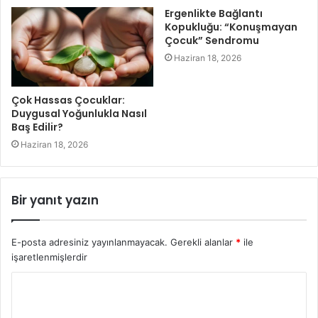
Ergenlikte Bağlantı
Kopukluğu: “Konuşmayan
Çocuk” Sendromu
Haziran 18, 2026
Çok Hassas Çocuklar:
Duygusal Yoğunlukla Nasıl
Baş Edilir?
Haziran 18, 2026
Bir yanıt yazın
E-posta adresiniz yayınlanmayacak.
Gerekli alanlar
*
ile
işaretlenmişlerdir
Y
o