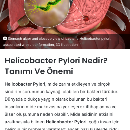
Stomach ulcer and closeup view of bacteria Helicobacter pylori,
associated with ulcer formation, 3D illustration
Helicobacter Pylori Nedir?
Tanımı Ve Önemi
Helicobacter Pylori
, mide zarını etkileyen ve birçok
sindirim sorununun kaynağı olabilen bir bakteri türüdür.
Dünyada oldukça yaygın olarak bulunan bu bakteri,
insanların mide mukozasına yerleşerek iltihaplanma ve
ülser oluşumuna neden olabilir. Mide asidinin etkisini
azaltmasıyla bilinen
Helicobacter Pylori
, çoğu insan için
belirgin bir problem yaratmaz; ancak bazı kişilerde ciddi