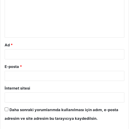
r
u
m
*
Ad
*
E-posta
*
İnternet sitesi
Daha sonraki yorumlarımda kullanılması için adım, e-posta
adresim ve site adresim bu tarayıcıya kaydedilsin.