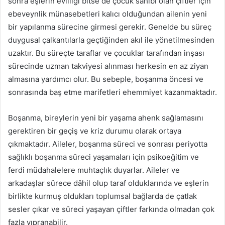
sonra eşlerin evliliği bitse de çocuk sahibi olan çiftler için
ebeveynlik münasebetleri kalıcı olduğundan ailenin yeni
bir yapılanma sürecine girmesi gerekir. Genelde bu süreç
duygusal çalkantılarla geçtiğinden akıl ile yönetilmesinden
uzaktır. Bu süreçte taraflar ve çocuklar tarafından inşası
sürecinde uzman takviyesi alınması herkesin en az ziyan
almasına yardımcı olur. Bu sebeple, boşanma öncesi ve
sonrasında baş etme marifetleri ehemmiyet kazanmaktadır.
Boşanma, bireylerin yeni bir yaşama ahenk sağlamasını
gerektiren bir geçiş ve kriz durumu olarak ortaya
çıkmaktadır. Aileler, boşanma süreci ve sonrası periyotta
sağlıklı boşanma süreci yaşamaları için psikoeğitim ve
ferdi müdahalelere muhtaçlık duyarlar. Aileler ve
arkadaşlar sürece dâhil olup taraf olduklarında ve eşlerin
birlikte kurmuş oldukları toplumsal bağlarda de çatlak
sesler çıkar ve süreci yaşayan çiftler farkında olmadan çok
fazla yıpranabilir.