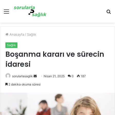
Menü
A
y
...
Anasayfa
/
Sağlık
Sağlık
Boşanma kararı ve sürecin
idaresi
Bir
sorularlasaglik
Nisan 21, 2025
0
187
e-
2 dakika okuma süresi
posta
göndermek