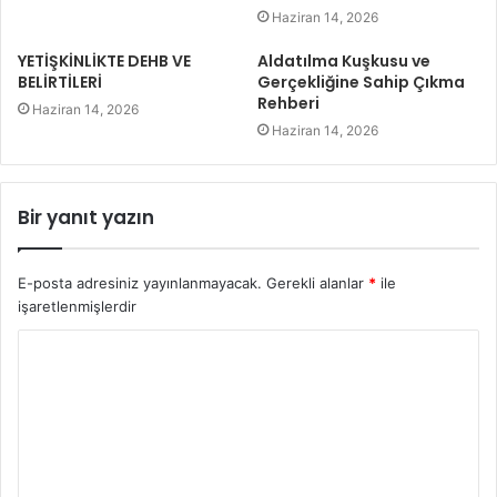
Haziran 14, 2026
YETİŞKİNLİKTE DEHB VE
Aldatılma Kuşkusu ve
BELİRTİLERİ
Gerçekliğine Sahip Çıkma
Rehberi
Haziran 14, 2026
Haziran 14, 2026
Bir yanıt yazın
E-posta adresiniz yayınlanmayacak.
Gerekli alanlar
*
ile
işaretlenmişlerdir
Y
o
r
u
m