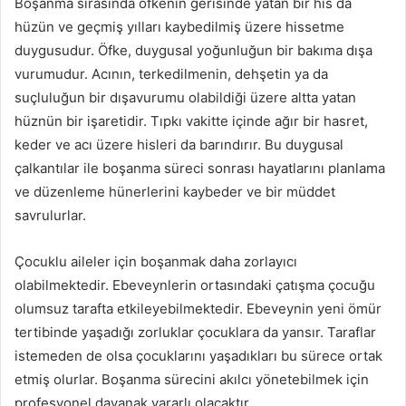
Boşanma sırasında öfkenin gerisinde yatan bir his da
hüzün ve geçmiş yılları kaybedilmiş üzere hissetme
duygusudur. Öfke, duygusal yoğunluğun bir bakıma dışa
vurumudur. Acının, terkedilmenin, dehşetin ya da
suçluluğun bir dışavurumu olabildiği üzere altta yatan
hüznün bir işaretidir. Tıpkı vakitte içinde ağır bir hasret,
keder ve acı üzere hisleri da barındırır. Bu duygusal
çalkantılar ile boşanma süreci sonrası hayatlarını planlama
ve düzenleme hünerlerini kaybeder ve bir müddet
savrulurlar.
Çocuklu aileler için boşanmak daha zorlayıcı
olabilmektedir. Ebeveynlerin ortasındaki çatışma çocuğu
olumsuz tarafta etkileyebilmektedir. Ebeveynin yeni ömür
tertibinde yaşadığı zorluklar çocuklara da yansır. Taraflar
istemeden de olsa çocuklarını yaşadıkları bu sürece ortak
etmiş olurlar. Boşanma sürecini akılcı yönetebilmek için
profesyonel dayanak yararlı olacaktır.