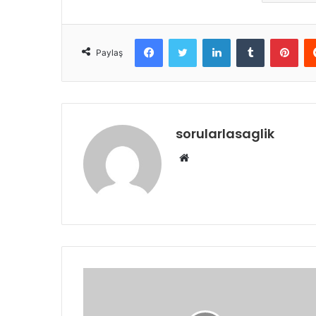
Facebook
Twitter
LinkedIn
Tumblr
Pint
Paylaş
sorularlasaglik
Web
sitesi