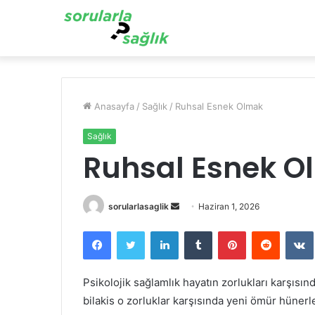
Anasayfa
/
Sağlık
/
Ruhsal Esnek Olmak
Sağlık
Ruhsal Esnek O
Bir
sorularlasaglik
Haziran 1, 2026
e-
Facebook
Twitter
LinkedIn
Tumblr
Pinterest
Reddit
posta
göndermek
Psikolojik sağlamlık hayatın zorlukları karşısın
bilakis o zorluklar karşısında yeni ömür hünerle