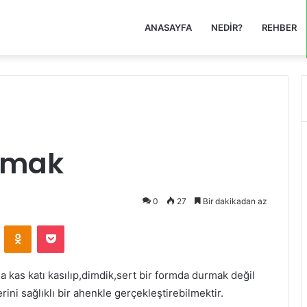
ANASAYFA
NEDIR?
REHBER
lmak
0
27
Bir dakikadan az
VKontakte
Odnoklassniki
Pocket
da kas katı kasılıp,dimdik,sert bir formda durmak değil
rini sağlıklı bir ahenkle gerçekleştirebilmektir.