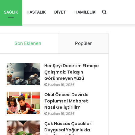
Arama
SAĞLIK
HASTALIK
DIYET
HAMILELIK
yap
Son Eklenen
Popüler
...
Her Şeyi Denetim Etmeye
Çalışmak: Telaşın
Görünmeyen Yüzü
Haziran 19, 2026
Okul Öncesi Devirde
Toplumsal Maharet
Nasıl Geliştirilir?
Haziran 19, 2026
Çok Hassas Çocuklar:
Duygusal Yoğunlukla