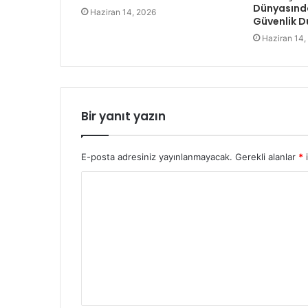
Dünyasınd
Haziran 14, 2026
Güvenlik D
Haziran 14,
Bir yanıt yazın
E-posta adresiniz yayınlanmayacak.
Gerekli alanlar
*
i
Y
o
r
u
m
*