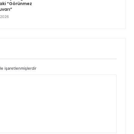
aki “Görünmez
uvarı”
 2026
le işaretlenmişlerdir