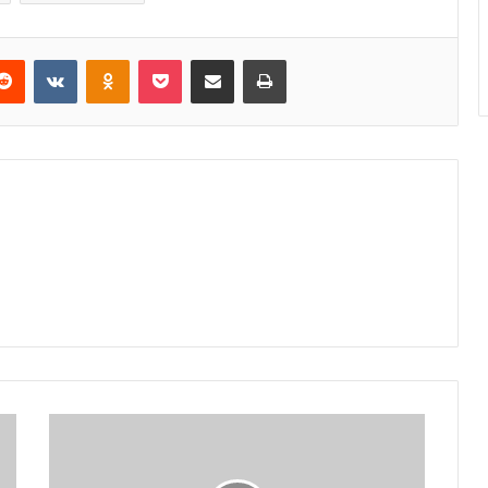
erest
Reddit
VKontakte
Odnoklassniki
Pocket
E-Posta ile paylaş
Yazdır