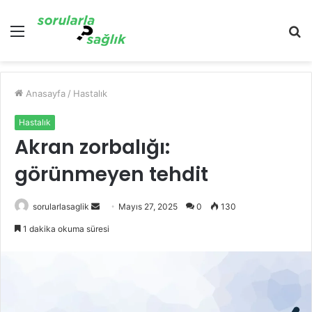
Menü
A
y
...
Anasayfa
/
Hastalık
Hastalık
Akran zorbalığı:
görünmeyen tehdit
Bir
sorularlasaglik
Mayıs 27, 2025
0
130
e-
1 dakika okuma süresi
posta
göndermek