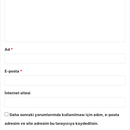
r
u
m
*
Ad
*
E-posta
*
İnternet sitesi
Daha sonraki yorumlarımda kullanılması için adım, e-posta
adresim ve site adresim bu tarayıcıya kaydedilsin.