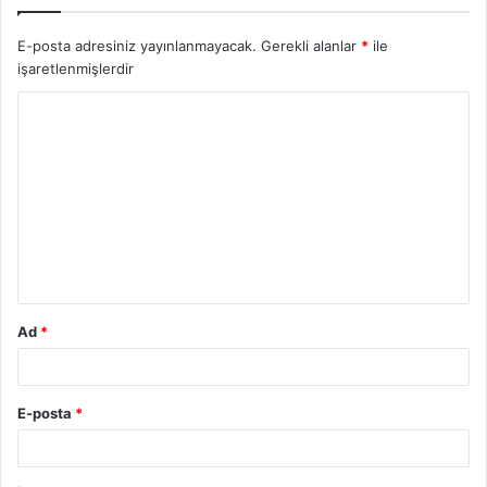
E-posta adresiniz yayınlanmayacak.
Gerekli alanlar
*
ile
işaretlenmişlerdir
Y
o
r
u
m
*
Ad
*
E-posta
*