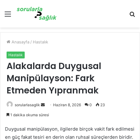
Menü
A
y
...
Anasayfa
/
Hastalık
Hastalık
Alakalarda Duygusal
Manipülayson: Fark
Etmeden Yıpranmak
Bir
sorularlasaglik
Haziran 8, 2026
0
23
e-
1 dakika okuma süresi
posta
göndermek
Duygusal manipülasyon, ilgilerde birçok vakit fark edilmesi
en güç fakat tesiri en derin olan ruhsal süreçlerden biridir.