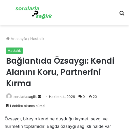
Menü
A
y
...
Anasayfa
/
Hastalık
Hastalık
Bağlantıda Özsaygı: Kendi
Alanını Koru, Partnerini
Kırma
Bir
sorularlasaglik
Haziran 4, 2026
0
20
e-
1 dakika okuma süresi
posta
göndermek
Özsaygı, bireyin kendine duyduğu kıymet, sevgi ve
hürmetin toplamıdır. Bağda özsaygı sağlıklı halde var