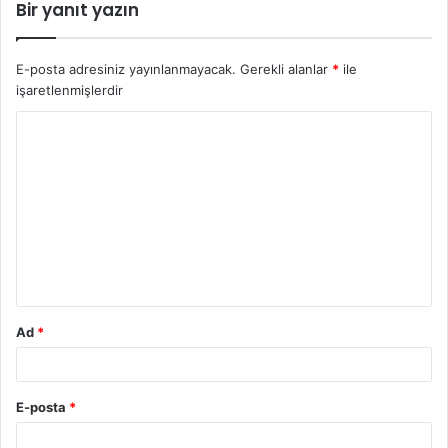
Bir yanıt yazın
E-posta adresiniz yayınlanmayacak.
Gerekli alanlar
*
ile
işaretlenmişlerdir
Y
o
r
u
m
*
Ad
*
E-posta
*