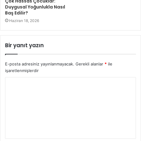
Çok Hassas Çocuklar:
Duygusal Yoğunlukla Nasıl
Baş Edilir?
Haziran 18, 2026
Bir yanıt yazın
E-posta adresiniz yayınlanmayacak.
Gerekli alanlar
*
ile
işaretlenmişlerdir
Y
o
r
u
m
*