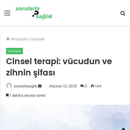
Menü
A
y
...
Anasayfa
/
Hastalık
Hastalık
Cinsel terapi: vücudun ve
zihnin şifası
Bir
sorularlasaglik
Haziran 12, 2025
0
144
e-
1 dakika okuma süresi
posta
göndermek