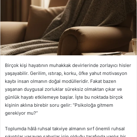
Birçok kişi hayatının muhakkak devirlerinde zorlayıcı hisler
yaşayabilir. Gerilim, ıstırap, korku, öfke yahut motivasyon
kaybı insan olmanın doğal modülleridir. Fakat bazen
yaşanan duygusal zorluklar süreksiz olmaktan çıkar ve
günlük hayatı etkilemeye başlar. İşte bu noktada birçok
kişinin aklına birebir soru gelir: “Psikoloğa gitmem
gerekiyor mu?”
Toplumda hâlâ ruhsal takviye almanın sırf önemli ruhsal
sıkıntılar yaşayan şahıslar için olduğu tarafında yanlış bir