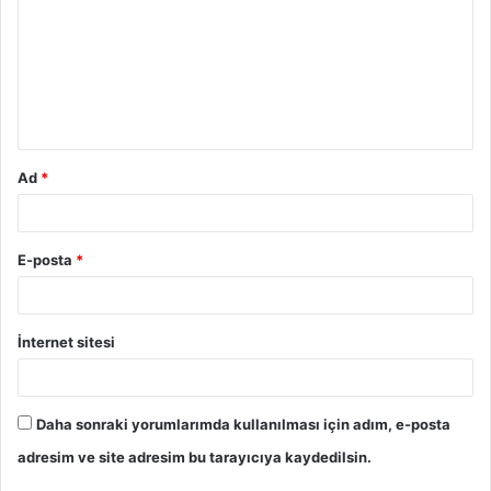
r
u
m
*
Ad
*
E-posta
*
İnternet sitesi
Daha sonraki yorumlarımda kullanılması için adım, e-posta
adresim ve site adresim bu tarayıcıya kaydedilsin.