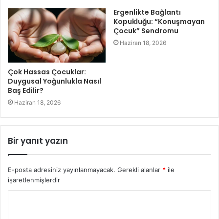
Ergenlikte Bağlantı
Kopukluğu: “Konuşmayan
Çocuk” Sendromu
Haziran 18, 2026
Çok Hassas Çocuklar:
Duygusal Yoğunlukla Nasıl
Baş Edilir?
Haziran 18, 2026
Bir yanıt yazın
E-posta adresiniz yayınlanmayacak.
Gerekli alanlar
*
ile
işaretlenmişlerdir
Y
o