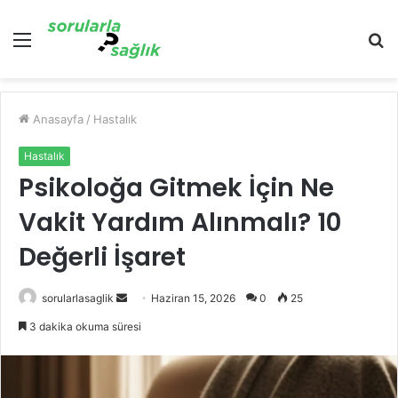
Menü
A
y
...
Anasayfa
/
Hastalık
Hastalık
Psikoloğa Gitmek İçin Ne
Vakit Yardım Alınmalı? 10
Değerli İşaret
Bir
sorularlasaglik
Haziran 15, 2026
0
25
e-
3 dakika okuma süresi
posta
göndermek