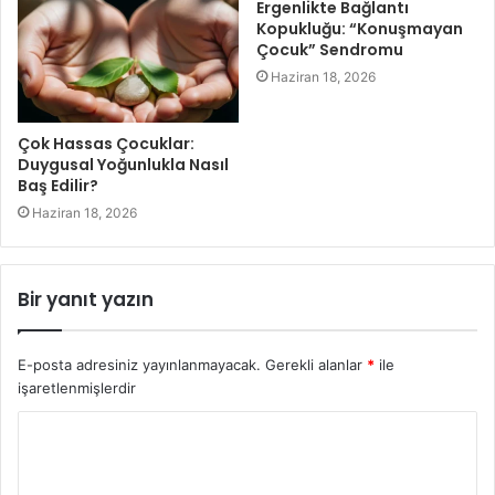
Ergenlikte Bağlantı
Kopukluğu: “Konuşmayan
Çocuk” Sendromu
Haziran 18, 2026
Çok Hassas Çocuklar:
Duygusal Yoğunlukla Nasıl
Baş Edilir?
Haziran 18, 2026
Bir yanıt yazın
E-posta adresiniz yayınlanmayacak.
Gerekli alanlar
*
ile
işaretlenmişlerdir
Y
o
r