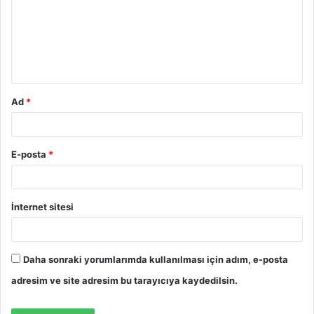
u
m
*
Ad
*
E-posta
*
İnternet sitesi
Daha sonraki yorumlarımda kullanılması için adım, e-posta
adresim ve site adresim bu tarayıcıya kaydedilsin.