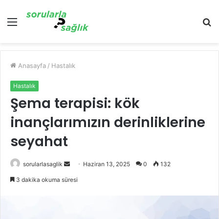
Menü
A
y
...
Anasayfa
/
Hastalık
Hastalık
Şema terapisi: kök
inançlarımızın derinliklerine
seyahat
Bir
sorularlasaglik
Haziran 13, 2025
0
132
e-
3 dakika okuma süresi
posta
göndermek