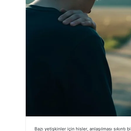
Bazı yetişkinler için hisler, anlaşılması sıkıntı b