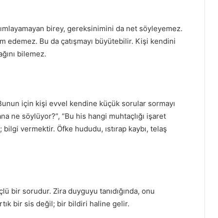
 tanımlayamayan birey, gereksinimini da net söyleyemez.
ım edemez. Bu da çatışmayı büyütebilir. Kişi kendini
ağını bilemez.
r. Bunun için kişi evvel kendine küçük sorular sormayı
na ne söylüyor?”, “Bu his hangi muhtaçlığı işaret
; bilgi vermektir. Öfke hududu, ıstırap kaybı, telaş
lü bir sorudur. Zira duyguyu tanıdığında, onu
k bir sis değil; bir bildiri haline gelir.