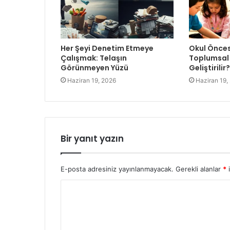
Her Şeyi Denetim Etmeye
Okul Önces
Çalışmak: Telaşın
Toplumsal 
Görünmeyen Yüzü
Geliştirilir?
Haziran 19, 2026
Haziran 19,
Bir yanıt yazın
E-posta adresiniz yayınlanmayacak.
Gerekli alanlar
*
i
Y
o
r