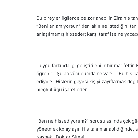
Bu bireyler ilgilerde de zorlanabilir. Zira his
“Beni anlamıyorsun” der lakin ne istediğini tan
anlaşılmamış hisseder; karşı taraf ise ne yapac
Duygu farkındalığı geliştirilebilir bir marifetti
öğrenir: “Şu an vücudumda ne var?”, “Bu his ba
ediyor?” Hislerin gayesi kişiyi zayıflatmak değil
meçhullüğü işaret eder.
“Ben ne hissediyorum?” sorusu aslında çok güç
yönetmek kolaylaşır. His tanımlanabildiğinde, artı
Kaynak : Doktor Sitesi