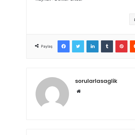
Facebook
Twitter
LinkedIn
Tumblr
Pint
Paylaş
sorularlasaglik
Web
sitesi