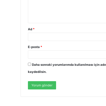
u
m
*
Ad
*
E-posta
*
Daha sonraki yorumlarımda kullanılması için adı
kaydedilsin.