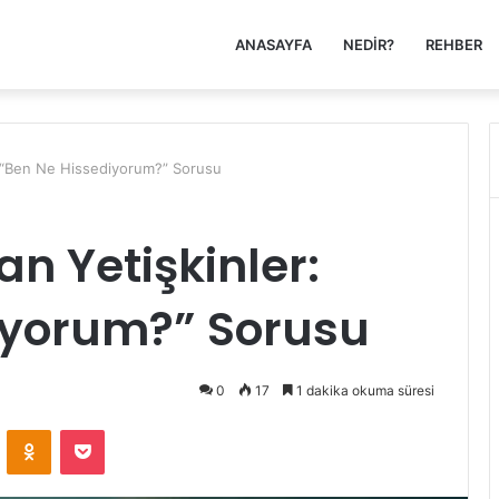
ANASAYFA
NEDIR?
REHBER
r: “Ben Ne Hissediyorum?” Sorusu
n Yetişkinler:
iyorum?” Sorusu
0
17
1 dakika okuma süresi
VKontakte
Odnoklassniki
Pocket