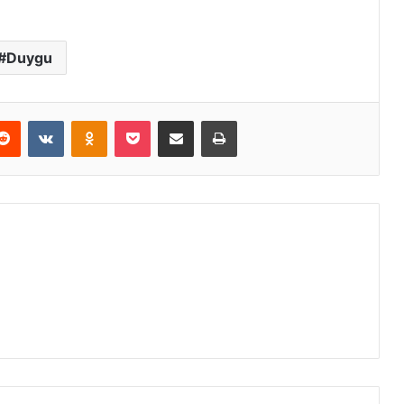
Duygu
erest
Reddit
VKontakte
Odnoklassniki
Pocket
E-Posta ile paylaş
Yazdır