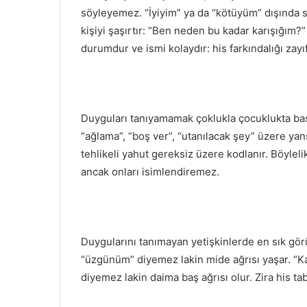
söyleyemez. “İyiyim” ya da “kötüyüm” dışında sö
kişiyi şaşırtır: “Ben neden bu kadar karışığım
durumdur ve ismi kolaydır: his farkındalığı zayıf
Duyguları tanıyamamak çoklukla çocuklukta başl
“ağlama”, “boş ver”, “utanılacak şey” üzere yansı
tehlikeli yahut gereksiz üzere kodlanır. Böyle
ancak onları isimlendiremez.
Duygularını tanımayan yetişkinlerde en sık gör
“üzgünüm” diyemez lakin mide ağrısı yaşar. “Ka
diyemez lakin daima baş ağrısı olur. Zira his t