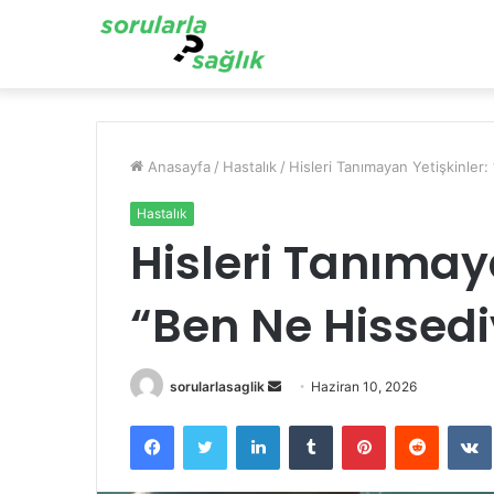
Anasayfa
/
Hastalık
/
Hisleri Tanımayan Yetişkinle
Hastalık
Hisleri Tanımaya
“Ben Ne Hissed
Bir
sorularlasaglik
Haziran 10, 2026
e-
Facebook
Twitter
LinkedIn
Tumblr
Pinterest
Reddit
posta
göndermek