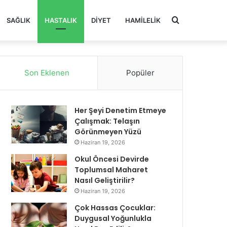
Arama
SAĞLIK
HASTALIK
DIYET
HAMILELIK
yap
Son Eklenen
Popüler
...
Her Şeyi Denetim Etmeye
Çalışmak: Telaşın
Görünmeyen Yüzü
Haziran 19, 2026
Okul Öncesi Devirde
Toplumsal Maharet
Nasıl Geliştirilir?
Haziran 19, 2026
Çok Hassas Çocuklar:
Duygusal Yoğunlukla