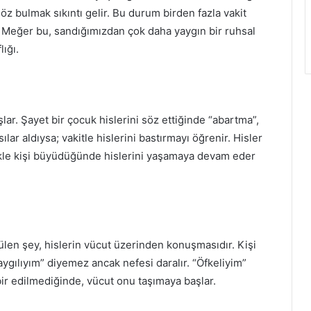
z bulmak sıkıntı gelir. Bu durum birden fazla vakit
?” Meğer bu, sandığımızdan çok daha yaygın bir ruhsal
lığı.
ar. Şayet bir çocuk hislerini söz ettiğinde “abartma”,
lar aldıysa; vakitle hislerini bastırmayı öğrenir. Hisler
likle kişi büyüdüğünde hislerini yaşamaya devam eder
ülen şey, hislerin vücut üzerinden konuşmasıdır. Kişi
ygılıyım” diyemez ancak nefesi daralır. “Öfkeliyim”
abir edilmediğinde, vücut onu taşımaya başlar.