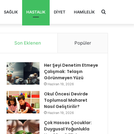
Arama
SAĞLIK
HASTALIK
DIYET
HAMILELIK
yap
Son Eklenen
Popüler
...
Her Şeyi Denetim Etmeye
Çalışmak: Telaşın
Görünmeyen Yüzü
Haziran 19, 2026
Okul Öncesi Devirde
Toplumsal Maharet
Nasıl Geliştirilir?
Haziran 19, 2026
Çok Hassas Çocuklar:
Duygusal Yoğunlukla