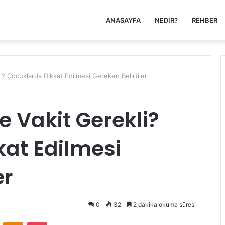
ANASAYFA
NEDIR?
REHBER
i? Çocuklarda Dikkat Edilmesi Gereken Belirtiler
e Vakit Gerekli?
at Edilmesi
er
0
32
2 dakika okuma süresi
VKontakte
Odnoklassniki
Pocket