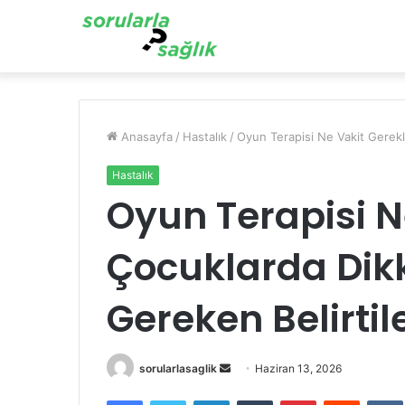
Anasayfa
/
Hastalık
/
Oyun Terapisi Ne Vakit Gerekl
Hastalık
Oyun Terapisi N
Çocuklarda Dikk
Gereken Belirtil
Bir
sorularlasaglik
Haziran 13, 2026
e-
Facebook
Twitter
LinkedIn
Tumblr
Pinterest
Reddit