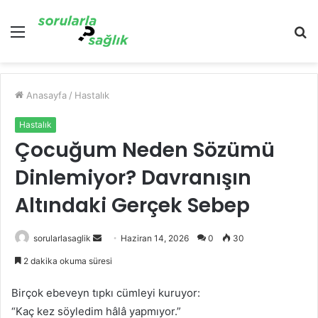
Menü
A
y
...
Anasayfa
/
Hastalık
Hastalık
Çocuğum Neden Sözümü
Dinlemiyor? Davranışın
Altındaki Gerçek Sebep
Bir
sorularlasaglik
Haziran 14, 2026
0
30
e-
2 dakika okuma süresi
posta
göndermek
Birçok ebeveyn tıpkı cümleyi kuruyor:
“Kaç kez söyledim hâlâ yapmıyor.”