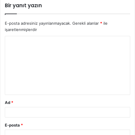
Bir yanıt yazın
E-posta adresiniz yayınlanmayacak.
Gerekli alanlar
*
ile
işaretlenmişlerdir
Y
o
r
u
m
*
Ad
*
E-posta
*