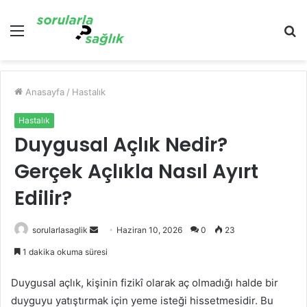
Menü
A
y
...
Anasayfa
/
Hastalık
Hastalık
Duygusal Açlık Nedir?
Gerçek Açlıkla Nasıl Ayırt
Edilir?
Bir
sorularlasaglik
Haziran 10, 2026
0
23
e-
1 dakika okuma süresi
posta
göndermek
Duygusal açlık, kişinin fizikî olarak aç olmadığı halde bir
duyguyu yatıştırmak için yeme isteği hissetmesidir. Bu